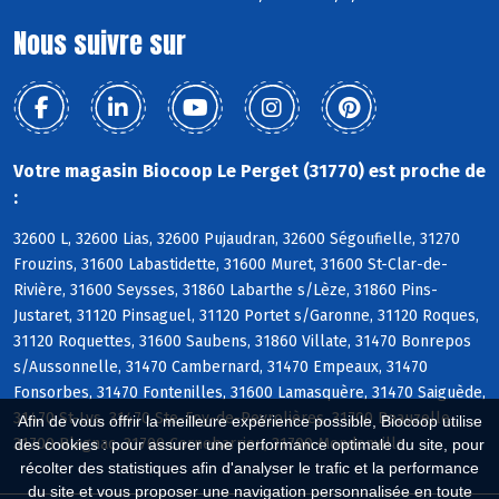
Nous suivre sur
Votre magasin Biocoop Le Perget (31770) est proche de
:
32600 L, 32600 Lias, 32600 Pujaudran, 32600 Ségoufielle, 31270
Frouzins, 31600 Labastidette, 31600 Muret, 31600 St-Clar-de-
Rivière, 31600 Seysses, 31860 Labarthe s/Lèze, 31860 Pins-
Justaret, 31120 Pinsaguel, 31120 Portet s/Garonne, 31120 Roques,
31120 Roquettes, 31600 Saubens, 31860 Villate, 31470 Bonrepos
s/Aussonnelle, 31470 Cambernard, 31470 Empeaux, 31470
Fonsorbes, 31470 Fontenilles, 31600 Lamasquère, 31470 Saiguède,
31470 St-Lys, 31470 Ste-Foy-de-Peyrolières, 31700 Beauzelle,
Afin de vous offrir la meilleure expérience possible, Biocoop utilise
31700 Blagnac, 31700 Cornebarrieu, 31700 Mondonville
des cookies : pour assurer une performance optimale du site, pour
récolter des statistiques afin d'analyser le trafic et la performance
du site et vous proposer une navigation personnalisée en toute