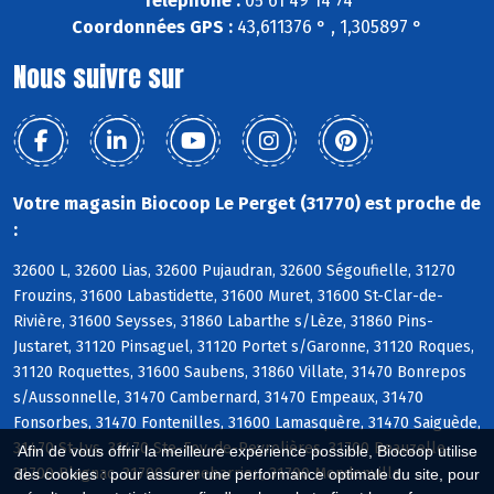
Téléphone :
05 61 49 14 74
Coordonnées GPS :
43,611376 ° , 1,305897 °
Nous suivre sur
Votre magasin Biocoop Le Perget (31770) est proche de
:
32600 L, 32600 Lias, 32600 Pujaudran, 32600 Ségoufielle, 31270
Frouzins, 31600 Labastidette, 31600 Muret, 31600 St-Clar-de-
Rivière, 31600 Seysses, 31860 Labarthe s/Lèze, 31860 Pins-
Justaret, 31120 Pinsaguel, 31120 Portet s/Garonne, 31120 Roques,
31120 Roquettes, 31600 Saubens, 31860 Villate, 31470 Bonrepos
s/Aussonnelle, 31470 Cambernard, 31470 Empeaux, 31470
Fonsorbes, 31470 Fontenilles, 31600 Lamasquère, 31470 Saiguède,
31470 St-Lys, 31470 Ste-Foy-de-Peyrolières, 31700 Beauzelle,
Afin de vous offrir la meilleure expérience possible, Biocoop utilise
31700 Blagnac, 31700 Cornebarrieu, 31700 Mondonville
des cookies : pour assurer une performance optimale du site, pour