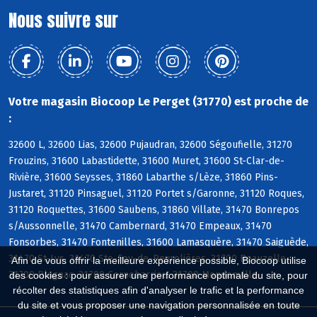
Nous suivre sur
Votre magasin Biocoop Le Perget (31770) est proche de
:
32600 L, 32600 Lias, 32600 Pujaudran, 32600 Ségoufielle, 31270
Frouzins, 31600 Labastidette, 31600 Muret, 31600 St-Clar-de-
Rivière, 31600 Seysses, 31860 Labarthe s/Lèze, 31860 Pins-
Justaret, 31120 Pinsaguel, 31120 Portet s/Garonne, 31120 Roques,
31120 Roquettes, 31600 Saubens, 31860 Villate, 31470 Bonrepos
s/Aussonnelle, 31470 Cambernard, 31470 Empeaux, 31470
Fonsorbes, 31470 Fontenilles, 31600 Lamasquère, 31470 Saiguède,
31470 St-Lys, 31470 Ste-Foy-de-Peyrolières, 31700 Beauzelle,
Afin de vous offrir la meilleure expérience possible, Biocoop utilise
31700 Blagnac, 31700 Cornebarrieu, 31700 Mondonville
des cookies : pour assurer une performance optimale du site, pour
récolter des statistiques afin d'analyser le trafic et la performance
du site et vous proposer une navigation personnalisée en toute