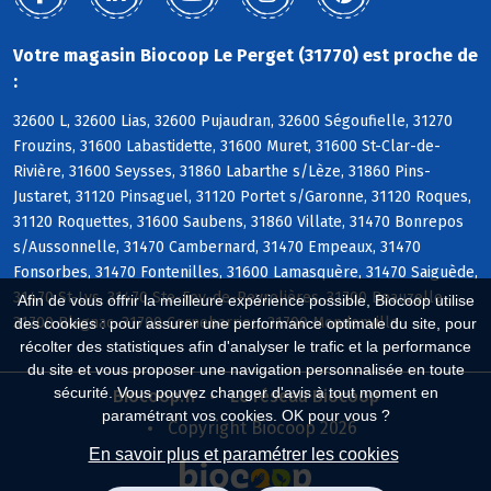
Votre magasin Biocoop Le Perget (31770) est proche de
:
32600 L, 32600 Lias, 32600 Pujaudran, 32600 Ségoufielle, 31270
Frouzins, 31600 Labastidette, 31600 Muret, 31600 St-Clar-de-
Rivière, 31600 Seysses, 31860 Labarthe s/Lèze, 31860 Pins-
Justaret, 31120 Pinsaguel, 31120 Portet s/Garonne, 31120 Roques,
31120 Roquettes, 31600 Saubens, 31860 Villate, 31470 Bonrepos
s/Aussonnelle, 31470 Cambernard, 31470 Empeaux, 31470
Fonsorbes, 31470 Fontenilles, 31600 Lamasquère, 31470 Saiguède,
31470 St-Lys, 31470 Ste-Foy-de-Peyrolières, 31700 Beauzelle,
Afin de vous offrir la meilleure expérience possible, Biocoop utilise
31700 Blagnac, 31700 Cornebarrieu, 31700 Mondonville
des cookies : pour assurer une performance optimale du site, pour
récolter des statistiques afin d'analyser le trafic et la performance
du site et vous proposer une navigation personnalisée en toute
sécurité. Vous pouvez changer d'avis à tout moment en
Biocoop.fr
Le réseau Biocoop
paramétrant vos cookies. OK pour vous ?
Copyright Biocoop 2026
En savoir plus et paramétrer les cookies