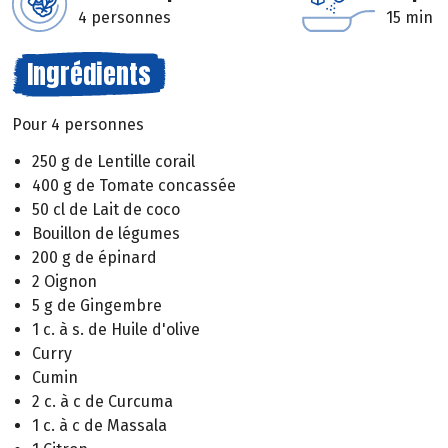
4 personnes
15 min
Ingrédients
Pour 4 personnes
250 g de Lentille corail
400 g de Tomate concassée
50 cl de Lait de coco
Bouillon de légumes
200 g de épinard
2 Oignon
5 g de Gingembre
1 c. à s. de Huile d'olive
Curry
Cumin
2 c. à c de Curcuma
1 c. à c de Massala