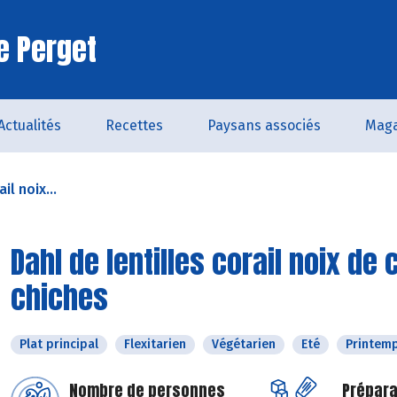
e Perget
Actualités
Recettes
Paysans associés
Maga
il noix...
Dahl de lentilles corail noix de
chiches
Plat principal
Flexitarien
Végétarien
Eté
Printem
Nombre de personnes
Prépara