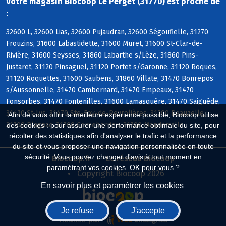
Votre magasin Biocoop Le Perget (31770) est proche de
:
32600 L, 32600 Lias, 32600 Pujaudran, 32600 Ségoufielle, 31270
Frouzins, 31600 Labastidette, 31600 Muret, 31600 St-Clar-de-
Rivière, 31600 Seysses, 31860 Labarthe s/Lèze, 31860 Pins-
Justaret, 31120 Pinsaguel, 31120 Portet s/Garonne, 31120 Roques,
31120 Roquettes, 31600 Saubens, 31860 Villate, 31470 Bonrepos
s/Aussonnelle, 31470 Cambernard, 31470 Empeaux, 31470
Fonsorbes, 31470 Fontenilles, 31600 Lamasquère, 31470 Saiguède,
31470 St-Lys, 31470 Ste-Foy-de-Peyrolières, 31700 Beauzelle,
Afin de vous offrir la meilleure expérience possible, Biocoop utilise
31700 Blagnac, 31700 Cornebarrieu, 31700 Mondonville
des cookies : pour assurer une performance optimale du site, pour
récolter des statistiques afin d'analyser le trafic et la performance
du site et vous proposer une navigation personnalisée en toute
sécurité. Vous pouvez changer d'avis à tout moment en
Biocoop.fr
Le réseau Biocoop
paramétrant vos cookies. OK pour vous ?
Copyright Biocoop 2026
En savoir plus et paramétrer les cookies
Je refuse
J'accepte
Réalisé par