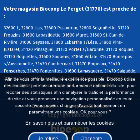
Votre magasin Biocoop Le Perget (31770) est proche de
:
32600 L, 32600 Lias, 32600 Pujaudran, 32600 Ségoufielle, 31270
Frouzins, 31600 Labastidette, 31600 Muret, 31600 St-Clar-de-
Rivière, 31600 Seysses, 31860 Labarthe s/Lèze, 31860 Pins-
Justaret, 31120 Pinsaguel, 31120 Portet s/Garonne, 31120 Roques,
31120 Roquettes, 31600 Saubens, 31860 Villate, 31470 Bonrepos
s/Aussonnelle, 31470 Cambernard, 31470 Empeaux, 31470
Fonsorbes, 31470 Fontenilles, 31600 Lamasquère, 31470 Saiguède,
31470 St-Lys, 31470 Ste-Foy-de-Peyrolières, 31700 Beauzelle,
Afin de vous offrir la meilleure expérience possible, Biocoop utilise
31700 Blagnac, 31700 Cornebarrieu, 31700 Mondonville
des cookies : pour assurer une performance optimale du site, pour
récolter des statistiques afin d'analyser le trafic et la performance
du site et vous proposer une navigation personnalisée en toute
sécurité. Vous pouvez changer d'avis à tout moment en
Biocoop.fr
Le réseau Biocoop
paramétrant vos cookies. OK pour vous ?
Copyright Biocoop 2026
En savoir plus et paramétrer les cookies
Je refuse
J'accepte