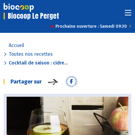
Biocoop Le Perget
Prochaine ouverture : Samedi 09:30
Accueil
Toutes nos recettes
Cocktail de saison : cidre...
Partager sur