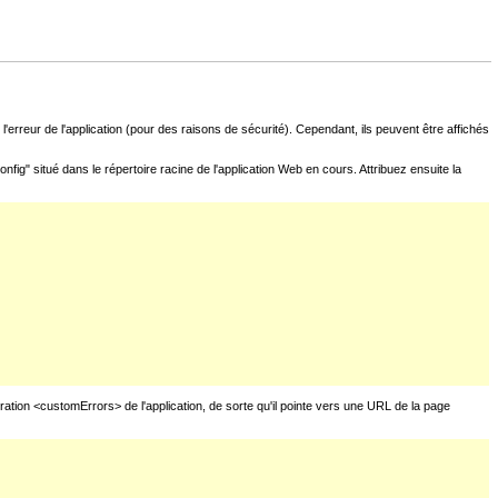
l'erreur de l'application (pour des raisons de sécurité). Cependant, ils peuvent être affichés
fig" situé dans le répertoire racine de l'application Web en cours. Attribuez ensuite la
uration <customErrors> de l'application, de sorte qu'il pointe vers une URL de la page