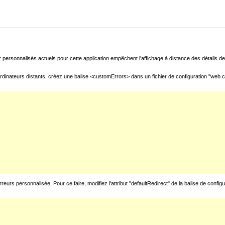
 personnalisés actuels pour cette application empêchent l'affichage à distance des détails de 
rdinateurs distants, créez une balise <customErrors> dans un fichier de configuration "web.con
urs personnalisée. Pour ce faire, modifiez l'attribut "defaultRedirect" de la balise de config