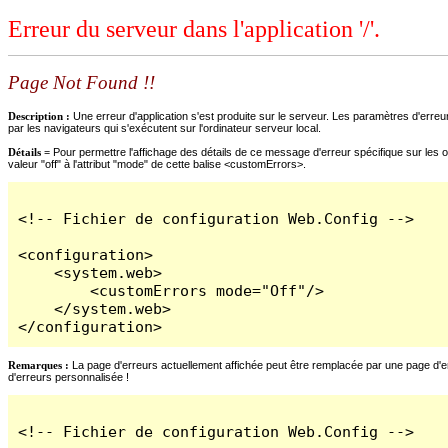
Erreur du serveur dans l'application '/'.
Page Not Found !!
Description :
Une erreur d'application s'est produite sur le serveur. Les paramètres d'erreur
par les navigateurs qui s'exécutent sur l'ordinateur serveur local.
Détails =
Pour permettre l'affichage des détails de ce message d'erreur spécifique sur les o
valeur "off" à l'attribut "mode" de cette balise <customErrors>.
<!-- Fichier de configuration Web.Config -->

<configuration>

    <system.web>

        <customErrors mode="Off"/>

    </system.web>

</configuration>
Remarques :
La page d'erreurs actuellement affichée peut être remplacée par une page d'erre
d'erreurs personnalisée !
<!-- Fichier de configuration Web.Config -->
