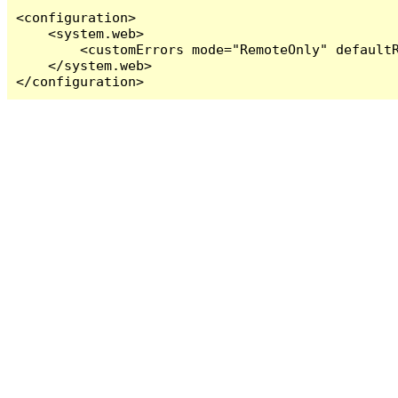
<configuration>

    <system.web>

        <customErrors mode="RemoteOnly" defaultR
    </system.web>

</configuration>