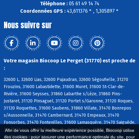
Téléphone :
05 61 49 14 74
Coordonnées GPS :
43,611376 ° , 1,305897 °
Nous suivre sur
Votre magasin Biocoop Le Perget (31770) est proche de
:
32600 L, 32600 Lias, 32600 Pujaudran, 32600 Ségoufielle, 31270
Frouzins, 31600 Labastidette, 31600 Muret, 31600 St-Clar-de-
Rivière, 31600 Seysses, 31860 Labarthe s/Lèze, 31860 Pins-
Justaret, 31120 Pinsaguel, 31120 Portet s/Garonne, 31120 Roques,
31120 Roquettes, 31600 Saubens, 31860 Villate, 31470 Bonrepos
s/Aussonnelle, 31470 Cambernard, 31470 Empeaux, 31470
Fonsorbes, 31470 Fontenilles, 31600 Lamasquère, 31470 Saiguède,
31470 St-Lys, 31470 Ste-Foy-de-Peyrolières, 31700 Beauzelle,
Afin de vous offrir la meilleure expérience possible, Biocoop utilise
31700 Blagnac, 31700 Cornebarrieu, 31700 Mondonville
des cookies : pour assurer une performance optimale du site, pour