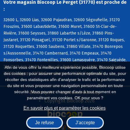
Votre magasin Biocoop Le Perget (31770) est proche de
:
32600 L, 32600 Lias, 32600 Pujaudran, 32600 Ségoufielle, 31270
Frouzins, 31600 Labastidette, 31600 Muret, 31600 St-Clar-de-
Rivière, 31600 Seysses, 31860 Labarthe s/Lèze, 31860 Pins-
Justaret, 31120 Pinsaguel, 31120 Portet s/Garonne, 31120 Roques,
31120 Roquettes, 31600 Saubens, 31860 Villate, 31470 Bonrepos
s/Aussonnelle, 31470 Cambernard, 31470 Empeaux, 31470
Fonsorbes, 31470 Fontenilles, 31600 Lamasquère, 31470 Saiguède,
31470 St-Lys, 31470 Ste-Foy-de-Peyrolières, 31700 Beauzelle,
Afin de vous offrir la meilleure expérience possible, Biocoop utilise
31700 Blagnac, 31700 Cornebarrieu, 31700 Mondonville
des cookies : pour assurer une performance optimale du site, pour
récolter des statistiques afin d'analyser le trafic et la performance
du site et vous proposer une navigation personnalisée en toute
sécurité. Vous pouvez changer d'avis à tout moment en
Biocoop.fr
Le réseau Biocoop
paramétrant vos cookies. OK pour vous ?
Copyright Biocoop 2026
En savoir plus et paramétrer les cookies
Je refuse
J'accepte
Réalisé par