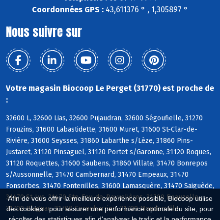
Coordonnées GPS :
43,611376 ° , 1,305897 °
Nous suivre sur
Votre magasin Biocoop Le Perget (31770) est proche de
:
32600 L, 32600 Lias, 32600 Pujaudran, 32600 Ségoufielle, 31270
Frouzins, 31600 Labastidette, 31600 Muret, 31600 St-Clar-de-
Rivière, 31600 Seysses, 31860 Labarthe s/Lèze, 31860 Pins-
Justaret, 31120 Pinsaguel, 31120 Portet s/Garonne, 31120 Roques,
31120 Roquettes, 31600 Saubens, 31860 Villate, 31470 Bonrepos
s/Aussonnelle, 31470 Cambernard, 31470 Empeaux, 31470
Fonsorbes, 31470 Fontenilles, 31600 Lamasquère, 31470 Saiguède,
31470 St-Lys, 31470 Ste-Foy-de-Peyrolières, 31700 Beauzelle,
Afin de vous offrir la meilleure expérience possible, Biocoop utilise
31700 Blagnac, 31700 Cornebarrieu, 31700 Mondonville
des cookies : pour assurer une performance optimale du site, pour
récolter des statistiques afin d'analyser le trafic et la performance