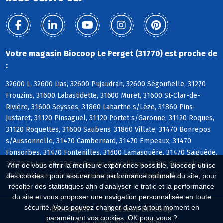
Votre magasin Biocoop Le Perget (31770) est proche de
:
32600 L, 32600 Lias, 32600 Pujaudran, 32600 Ségoufielle, 31270
Frouzins, 31600 Labastidette, 31600 Muret, 31600 St-Clar-de-
Rivière, 31600 Seysses, 31860 Labarthe s/Lèze, 31860 Pins-
Justaret, 31120 Pinsaguel, 31120 Portet s/Garonne, 31120 Roques,
31120 Roquettes, 31600 Saubens, 31860 Villate, 31470 Bonrepos
s/Aussonnelle, 31470 Cambernard, 31470 Empeaux, 31470
Fonsorbes, 31470 Fontenilles, 31600 Lamasquère, 31470 Saiguède,
31470 St-Lys, 31470 Ste-Foy-de-Peyrolières, 31700 Beauzelle,
Afin de vous offrir la meilleure expérience possible, Biocoop utilise
31700 Blagnac, 31700 Cornebarrieu, 31700 Mondonville
des cookies : pour assurer une performance optimale du site, pour
récolter des statistiques afin d'analyser le trafic et la performance
du site et vous proposer une navigation personnalisée en toute
sécurité. Vous pouvez changer d'avis à tout moment en
Biocoop.fr
Le réseau Biocoop
paramétrant vos cookies. OK pour vous ?