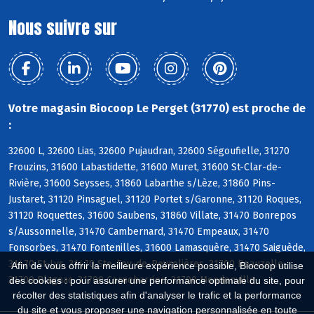
Nous suivre sur
Votre magasin Biocoop Le Perget (31770) est proche de
:
32600 L, 32600 Lias, 32600 Pujaudran, 32600 Ségoufielle, 31270
Frouzins, 31600 Labastidette, 31600 Muret, 31600 St-Clar-de-
Rivière, 31600 Seysses, 31860 Labarthe s/Lèze, 31860 Pins-
Justaret, 31120 Pinsaguel, 31120 Portet s/Garonne, 31120 Roques,
31120 Roquettes, 31600 Saubens, 31860 Villate, 31470 Bonrepos
s/Aussonnelle, 31470 Cambernard, 31470 Empeaux, 31470
Fonsorbes, 31470 Fontenilles, 31600 Lamasquère, 31470 Saiguède,
31470 St-Lys, 31470 Ste-Foy-de-Peyrolières, 31700 Beauzelle,
Afin de vous offrir la meilleure expérience possible, Biocoop utilise
31700 Blagnac, 31700 Cornebarrieu, 31700 Mondonville
des cookies : pour assurer une performance optimale du site, pour
récolter des statistiques afin d'analyser le trafic et la performance
du site et vous proposer une navigation personnalisée en toute