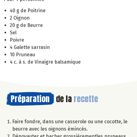
40 g de Poitrine
2 Oignon
20 g de Beurre
Sel
Poivre
4 Galette sarrasin
10 Pruneau
4 c. à s. de Vinaigre balsamique
Préparation
de la
recette
Faire fondre, dans une casserole ou une cocotte, le
beurre avec les oignons émincés.
Dénoyauter et hacher grossièrementles pruneaux.