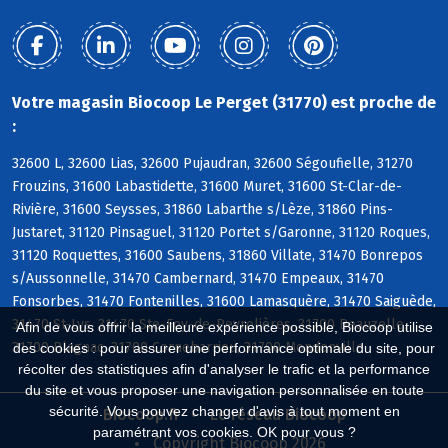
Votre magasin Biocoop Le Perget (31770) est proche de
:
32600 L, 32600 Lias, 32600 Pujaudran, 32600 Ségoufielle, 31270
Frouzins, 31600 Labastidette, 31600 Muret, 31600 St-Clar-de-
Rivière, 31600 Seysses, 31860 Labarthe s/Lèze, 31860 Pins-
Justaret, 31120 Pinsaguel, 31120 Portet s/Garonne, 31120 Roques,
31120 Roquettes, 31600 Saubens, 31860 Villate, 31470 Bonrepos
s/Aussonnelle, 31470 Cambernard, 31470 Empeaux, 31470
Fonsorbes, 31470 Fontenilles, 31600 Lamasquère, 31470 Saiguède,
31470 St-Lys, 31470 Ste-Foy-de-Peyrolières, 31700 Beauzelle,
Afin de vous offrir la meilleure expérience possible, Biocoop utilise
31700 Blagnac, 31700 Cornebarrieu, 31700 Mondonville
des cookies : pour assurer une performance optimale du site, pour
récolter des statistiques afin d'analyser le trafic et la performance
du site et vous proposer une navigation personnalisée en toute
sécurité. Vous pouvez changer d'avis à tout moment en
Biocoop.fr
Le réseau Biocoop
paramétrant vos cookies. OK pour vous ?
Copyright Biocoop 2026