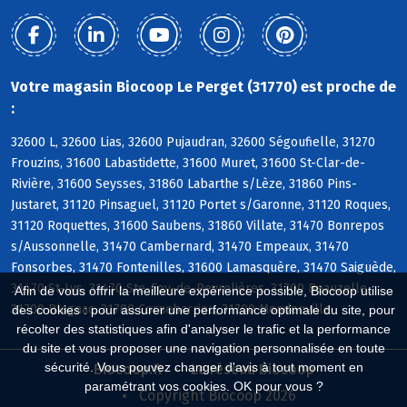
Votre magasin Biocoop Le Perget (31770) est proche de
:
32600 L, 32600 Lias, 32600 Pujaudran, 32600 Ségoufielle, 31270
Frouzins, 31600 Labastidette, 31600 Muret, 31600 St-Clar-de-
Rivière, 31600 Seysses, 31860 Labarthe s/Lèze, 31860 Pins-
Justaret, 31120 Pinsaguel, 31120 Portet s/Garonne, 31120 Roques,
31120 Roquettes, 31600 Saubens, 31860 Villate, 31470 Bonrepos
s/Aussonnelle, 31470 Cambernard, 31470 Empeaux, 31470
Fonsorbes, 31470 Fontenilles, 31600 Lamasquère, 31470 Saiguède,
31470 St-Lys, 31470 Ste-Foy-de-Peyrolières, 31700 Beauzelle,
Afin de vous offrir la meilleure expérience possible, Biocoop utilise
31700 Blagnac, 31700 Cornebarrieu, 31700 Mondonville
des cookies : pour assurer une performance optimale du site, pour
récolter des statistiques afin d'analyser le trafic et la performance
du site et vous proposer une navigation personnalisée en toute
sécurité. Vous pouvez changer d'avis à tout moment en
Biocoop.fr
Le réseau Biocoop
paramétrant vos cookies. OK pour vous ?
Copyright Biocoop 2026