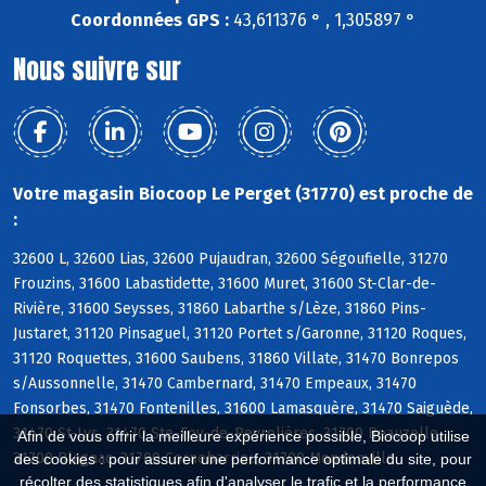
Coordonnées GPS :
43,611376 ° , 1,305897 °
Nous suivre sur
Votre magasin Biocoop Le Perget (31770) est proche de
:
32600 L, 32600 Lias, 32600 Pujaudran, 32600 Ségoufielle, 31270
Frouzins, 31600 Labastidette, 31600 Muret, 31600 St-Clar-de-
Rivière, 31600 Seysses, 31860 Labarthe s/Lèze, 31860 Pins-
Justaret, 31120 Pinsaguel, 31120 Portet s/Garonne, 31120 Roques,
31120 Roquettes, 31600 Saubens, 31860 Villate, 31470 Bonrepos
s/Aussonnelle, 31470 Cambernard, 31470 Empeaux, 31470
Fonsorbes, 31470 Fontenilles, 31600 Lamasquère, 31470 Saiguède,
31470 St-Lys, 31470 Ste-Foy-de-Peyrolières, 31700 Beauzelle,
Afin de vous offrir la meilleure expérience possible, Biocoop utilise
31700 Blagnac, 31700 Cornebarrieu, 31700 Mondonville
des cookies : pour assurer une performance optimale du site, pour
récolter des statistiques afin d'analyser le trafic et la performance