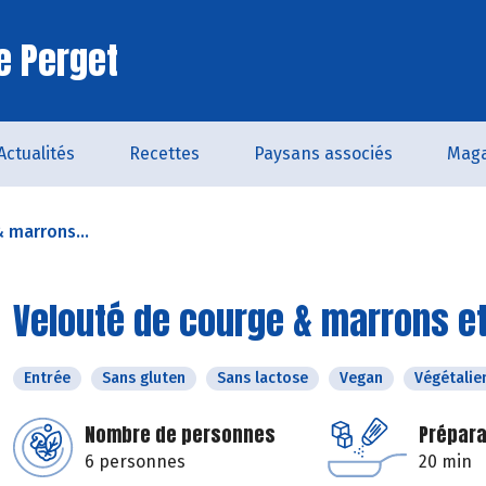
e Perget
Actualités
Recettes
Paysans associés
Maga
 marrons...
Velouté de courge & marrons et
Entrée
Sans gluten
Sans lactose
Vegan
Végétalie
Nombre de personnes
Prépara
6 personnes
20 min