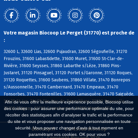
Votre magasin Biocoop Le Perget (31770) est proche de
:
32600 L, 32600 Lias, 32600 Pujaudran, 32600 Ségoufielle, 31270
Frouzins, 31600 Labastidette, 31600 Muret, 31600 St-Clar-de-
Rivière, 31600 Seysses, 31860 Labarthe s/Lèze, 31860 Pins-
Justaret, 31120 Pinsaguel, 31120 Portet s/Garonne, 31120 Roques,
31120 Roquettes, 31600 Saubens, 31860 Villate, 31470 Bonrepos
s/Aussonnelle, 31470 Cambernard, 31470 Empeaux, 31470
Fonsorbes, 31470 Fontenilles, 31600 Lamasquère, 31470 Saiguède,
31470 St-Lys, 31470 Ste-Foy-de-Peyrolières, 31700 Beauzelle,
Afin de vous offrir la meilleure expérience possible, Biocoop utilise
31700 Blagnac, 31700 Cornebarrieu, 31700 Mondonville
des cookies : pour assurer une performance optimale du site, pour
récolter des statistiques afin d'analyser le trafic et la performance
du site et vous proposer une navigation personnalisée en toute
sécurité. Vous pouvez changer d'avis à tout moment en
Biocoop.fr
Le réseau Biocoop
paramétrant vos cookies. OK pour vous ?
Copyright Biocoop 2026