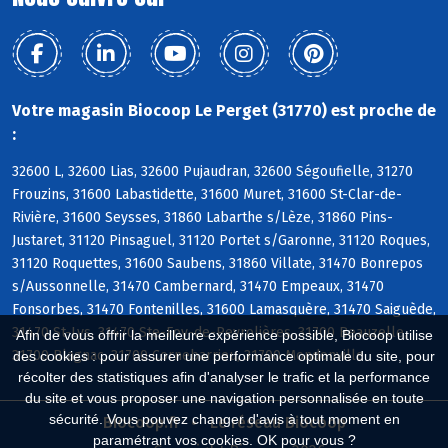
Votre magasin Biocoop Le Perget (31770) est proche de
:
32600 L, 32600 Lias, 32600 Pujaudran, 32600 Ségoufielle, 31270
Frouzins, 31600 Labastidette, 31600 Muret, 31600 St-Clar-de-
Rivière, 31600 Seysses, 31860 Labarthe s/Lèze, 31860 Pins-
Justaret, 31120 Pinsaguel, 31120 Portet s/Garonne, 31120 Roques,
31120 Roquettes, 31600 Saubens, 31860 Villate, 31470 Bonrepos
s/Aussonnelle, 31470 Cambernard, 31470 Empeaux, 31470
Fonsorbes, 31470 Fontenilles, 31600 Lamasquère, 31470 Saiguède,
31470 St-Lys, 31470 Ste-Foy-de-Peyrolières, 31700 Beauzelle,
Afin de vous offrir la meilleure expérience possible, Biocoop utilise
31700 Blagnac, 31700 Cornebarrieu, 31700 Mondonville
des cookies : pour assurer une performance optimale du site, pour
récolter des statistiques afin d'analyser le trafic et la performance
du site et vous proposer une navigation personnalisée en toute
sécurité. Vous pouvez changer d'avis à tout moment en
Biocoop.fr
Le réseau Biocoop
paramétrant vos cookies. OK pour vous ?