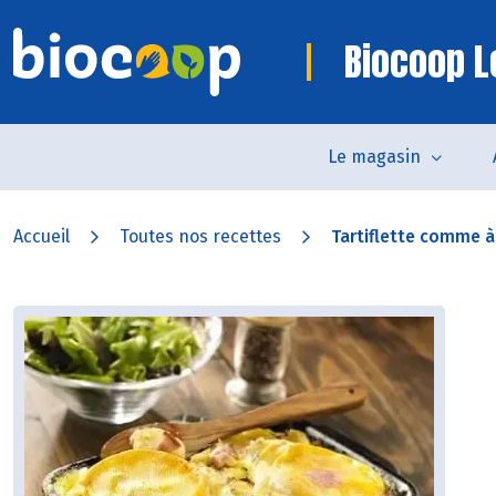
Biocoop L
Le magasin
Accueil
Toutes nos recettes
Tartiflette comme 