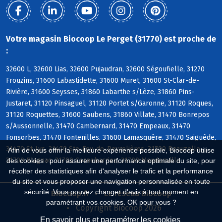
Votre magasin Biocoop Le Perget (31770) est proche de
:
32600 L, 32600 Lias, 32600 Pujaudran, 32600 Ségoufielle, 31270
Frouzins, 31600 Labastidette, 31600 Muret, 31600 St-Clar-de-
Rivière, 31600 Seysses, 31860 Labarthe s/Lèze, 31860 Pins-
Justaret, 31120 Pinsaguel, 31120 Portet s/Garonne, 31120 Roques,
31120 Roquettes, 31600 Saubens, 31860 Villate, 31470 Bonrepos
s/Aussonnelle, 31470 Cambernard, 31470 Empeaux, 31470
Fonsorbes, 31470 Fontenilles, 31600 Lamasquère, 31470 Saiguède,
31470 St-Lys, 31470 Ste-Foy-de-Peyrolières, 31700 Beauzelle,
Afin de vous offrir la meilleure expérience possible, Biocoop utilise
31700 Blagnac, 31700 Cornebarrieu, 31700 Mondonville
des cookies : pour assurer une performance optimale du site, pour
récolter des statistiques afin d'analyser le trafic et la performance
du site et vous proposer une navigation personnalisée en toute
sécurité. Vous pouvez changer d'avis à tout moment en
Biocoop.fr
Le réseau Biocoop
paramétrant vos cookies. OK pour vous ?
Copyright Biocoop 2026
En savoir plus et paramétrer les cookies