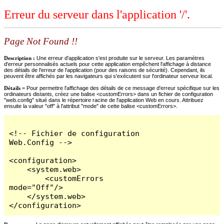
Erreur du serveur dans l'application '/'.
Page Not Found !!
Description :
Une erreur d'application s'est produite sur le serveur. Les paramètres
d'erreur personnalisés actuels pour cette application empêchent l'affichage à distance
des détails de l'erreur de l'application (pour des raisons de sécurité). Cependant, ils
peuvent être affichés par les navigateurs qui s'exécutent sur l'ordinateur serveur local.
Détails =
Pour permettre l'affichage des détails de ce message d'erreur spécifique sur les
ordinateurs distants, créez une balise <customErrors> dans un fichier de configuration
"web.config" situé dans le répertoire racine de l'application Web en cours. Attribuez
ensuite la valeur "off" à l'attribut "mode" de cette balise <customErrors>.
<!-- Fichier de configuration 
Web.Config -->

<configuration>

    <system.web>

        <customErrors 
mode="Off"/>

    </system.web>

</configuration>