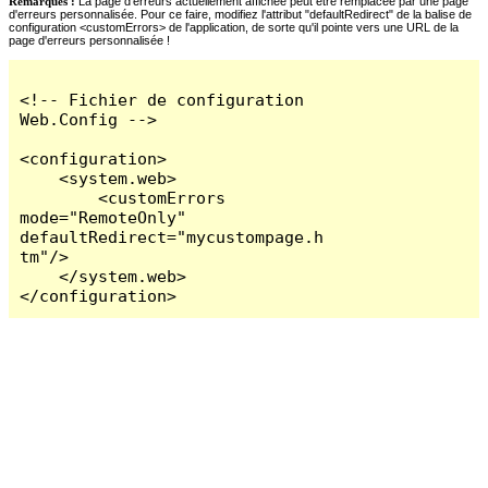
Remarques :
La page d'erreurs actuellement affichée peut être remplacée par une page
d'erreurs personnalisée. Pour ce faire, modifiez l'attribut "defaultRedirect" de la balise de
configuration <customErrors> de l'application, de sorte qu'il pointe vers une URL de la
page d'erreurs personnalisée !
<!-- Fichier de configuration 
Web.Config -->

<configuration>

    <system.web>

        <customErrors 
mode="RemoteOnly" 
defaultRedirect="mycustompage.h
tm"/>

    </system.web>

</configuration>