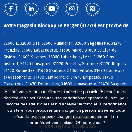
Votre magasin Biocoop Le Perget (31770) est proche de
:
32600 L, 32600 Lias, 32600 Pujaudran, 32600 Ségoufielle, 31270
Frouzins, 31600 Labastidette, 31600 Muret, 31600 St-Clar-de-
Rivière, 31600 Seysses, 31860 Labarthe s/Lèze, 31860 Pins-
Justaret, 31120 Pinsaguel, 31120 Portet s/Garonne, 31120 Roques,
31120 Roquettes, 31600 Saubens, 31860 Villate, 31470 Bonrepos
s/Aussonnelle, 31470 Cambernard, 31470 Empeaux, 31470
Fonsorbes, 31470 Fontenilles, 31600 Lamasquère, 31470 Saiguède,
31470 St-Lys, 31470 Ste-Foy-de-Peyrolières, 31700 Beauzelle,
Afin de vous offrir la meilleure expérience possible, Biocoop utilise
31700 Blagnac, 31700 Cornebarrieu, 31700 Mondonville
des cookies : pour assurer une performance optimale du site, pour
récolter des statistiques afin d'analyser le trafic et la performance
du site et vous proposer une navigation personnalisée en toute
sécurité. Vous pouvez changer d'avis à tout moment en
Biocoop.fr
Le réseau Biocoop
paramétrant vos cookies. OK pour vous ?
Copyright Biocoop 2026