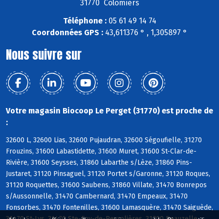
31770 Colomiers
Téléphone :
05 61 49 14 74
Coordonnées GPS :
43,611376 ° , 1,305897 °
Nous suivre sur
Votre magasin Biocoop Le Perget (31770) est proche de
:
32600 L, 32600 Lias, 32600 Pujaudran, 32600 Ségoufielle, 31270
Frouzins, 31600 Labastidette, 31600 Muret, 31600 St-Clar-de-
Rivière, 31600 Seysses, 31860 Labarthe s/Lèze, 31860 Pins-
Justaret, 31120 Pinsaguel, 31120 Portet s/Garonne, 31120 Roques,
31120 Roquettes, 31600 Saubens, 31860 Villate, 31470 Bonrepos
s/Aussonnelle, 31470 Cambernard, 31470 Empeaux, 31470
Fonsorbes, 31470 Fontenilles, 31600 Lamasquère, 31470 Saiguède,
31470 St-Lys, 31470 Ste-Foy-de-Peyrolières, 31700 Beauzelle,