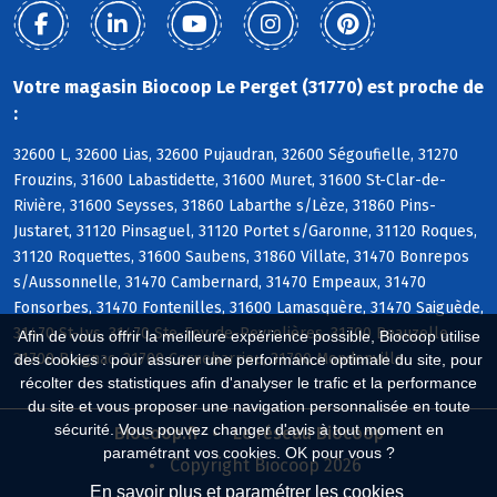
Votre magasin Biocoop Le Perget (31770) est proche de
:
32600 L, 32600 Lias, 32600 Pujaudran, 32600 Ségoufielle, 31270
Frouzins, 31600 Labastidette, 31600 Muret, 31600 St-Clar-de-
Rivière, 31600 Seysses, 31860 Labarthe s/Lèze, 31860 Pins-
Justaret, 31120 Pinsaguel, 31120 Portet s/Garonne, 31120 Roques,
31120 Roquettes, 31600 Saubens, 31860 Villate, 31470 Bonrepos
s/Aussonnelle, 31470 Cambernard, 31470 Empeaux, 31470
Fonsorbes, 31470 Fontenilles, 31600 Lamasquère, 31470 Saiguède,
31470 St-Lys, 31470 Ste-Foy-de-Peyrolières, 31700 Beauzelle,
Afin de vous offrir la meilleure expérience possible, Biocoop utilise
31700 Blagnac, 31700 Cornebarrieu, 31700 Mondonville
des cookies : pour assurer une performance optimale du site, pour
récolter des statistiques afin d'analyser le trafic et la performance
du site et vous proposer une navigation personnalisée en toute
sécurité. Vous pouvez changer d'avis à tout moment en
Biocoop.fr
Le réseau Biocoop
paramétrant vos cookies. OK pour vous ?
Copyright Biocoop 2026
En savoir plus et paramétrer les cookies