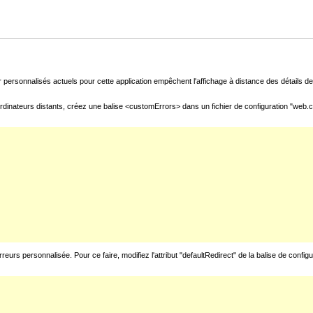
 personnalisés actuels pour cette application empêchent l'affichage à distance des détails de 
rdinateurs distants, créez une balise <customErrors> dans un fichier de configuration "web.con
urs personnalisée. Pour ce faire, modifiez l'attribut "defaultRedirect" de la balise de config