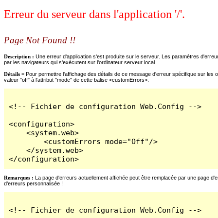
Erreur du serveur dans l'application '/'.
Page Not Found !!
Description :
Une erreur d'application s'est produite sur le serveur. Les paramètres d'erreur
par les navigateurs qui s'exécutent sur l'ordinateur serveur local.
Détails =
Pour permettre l'affichage des détails de ce message d'erreur spécifique sur les o
valeur "off" à l'attribut "mode" de cette balise <customErrors>.
<!-- Fichier de configuration Web.Config -->

<configuration>

    <system.web>

        <customErrors mode="Off"/>

    </system.web>

</configuration>
Remarques :
La page d'erreurs actuellement affichée peut être remplacée par une page d'erre
d'erreurs personnalisée !
<!-- Fichier de configuration Web.Config -->
