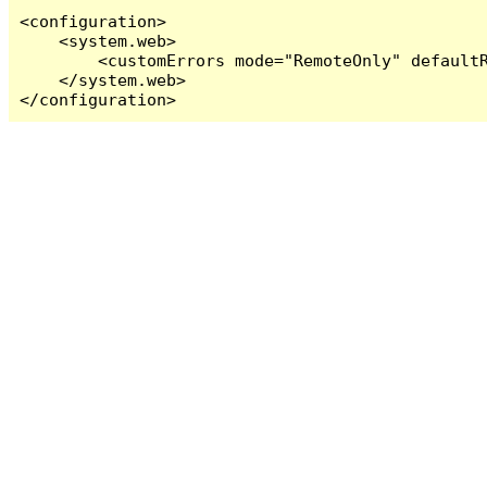
<configuration>

    <system.web>

        <customErrors mode="RemoteOnly" defaultR
    </system.web>

</configuration>