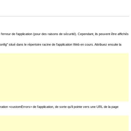
l'erreur de l'application (pour des raisons de sécurité). Cependant, ils peuvent être affichés
fig" situé dans le répertoire racine de l'application Web en cours. Attribuez ensuite la
uration <customErrors> de l'application, de sorte qu'il pointe vers une URL de la page