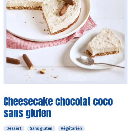
Cheesecake chocolat coco
sans gluten
Dessert
Sans gluten
Végétarien