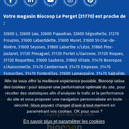
Votre magasin Biocoop Le Perget (31770) est proche de
:
32600 L, 32600 Lias, 32600 Pujaudran, 32600 Ségoufielle, 31270
Frouzins, 31600 Labastidette, 31600 Muret, 31600 St-Clar-de-
Rivière, 31600 Seysses, 31860 Labarthe s/Lèze, 31860 Pins-
Justaret, 31120 Pinsaguel, 31120 Portet s/Garonne, 31120 Roques,
31120 Roquettes, 31600 Saubens, 31860 Villate, 31470 Bonrepos
s/Aussonnelle, 31470 Cambernard, 31470 Empeaux, 31470
Fonsorbes, 31470 Fontenilles, 31600 Lamasquère, 31470 Saiguède,
31470 St-Lys, 31470 Ste-Foy-de-Peyrolières, 31700 Beauzelle,
Afin de vous offrir la meilleure expérience possible, Biocoop utilise
31700 Blagnac, 31700 Cornebarrieu, 31700 Mondonville
des cookies : pour assurer une performance optimale du site, pour
récolter des statistiques afin d'analyser le trafic et la performance
du site et vous proposer une navigation personnalisée en toute
sécurité. Vous pouvez changer d'avis à tout moment en
Biocoop.fr
Le réseau Biocoop
paramétrant vos cookies. OK pour vous ?
Copyright Biocoop 2026
En savoir plus et paramétrer les cookies