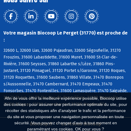
Votre magasin Biocoop Le Perget (31770) est proche de
:
32600 L, 32600 Lias, 32600 Pujaudran, 32600 Ségoufielle, 31270
Frouzins, 31600 Labastidette, 31600 Muret, 31600 St-Clar-de-
Rivière, 31600 Seysses, 31860 Labarthe s/Lèze, 31860 Pins-
Justaret, 31120 Pinsaguel, 31120 Portet s/Garonne, 31120 Roques,
31120 Roquettes, 31600 Saubens, 31860 Villate, 31470 Bonrepos
s/Aussonnelle, 31470 Cambernard, 31470 Empeaux, 31470
Fonsorbes, 31470 Fontenilles, 31600 Lamasquère, 31470 Saiguède,
31470 St-Lys, 31470 Ste-Foy-de-Peyrolières, 31700 Beauzelle,
Afin de vous offrir la meilleure expérience possible, Biocoop utilise
31700 Blagnac, 31700 Cornebarrieu, 31700 Mondonville
des cookies : pour assurer une performance optimale du site, pour
récolter des statistiques afin d'analyser le trafic et la performance
du site et vous proposer une navigation personnalisée en toute
sécurité. Vous pouvez changer d'avis à tout moment en
Biocoop.fr
Le réseau Biocoop
paramétrant vos cookies. OK pour vous ?