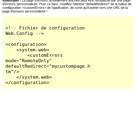
Remarques :
La page d'erreurs actuellement affichée peut être remplacée par une page
d'erreurs personnalisée. Pour ce faire, modifiez l'attribut "defaultRedirect" de la balise de
configuration <customErrors> de l'application, de sorte qu'il pointe vers une URL de la
page d'erreurs personnalisée !
<!-- Fichier de configuration 
Web.Config -->

<configuration>

    <system.web>

        <customErrors 
mode="RemoteOnly" 
defaultRedirect="mycustompage.h
tm"/>

    </system.web>

</configuration>