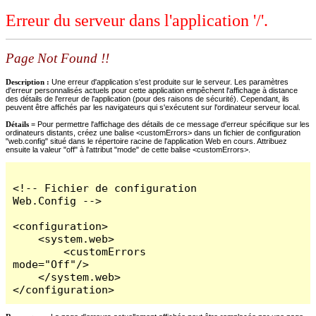
Erreur du serveur dans l'application '/'.
Page Not Found !!
Description :
Une erreur d'application s'est produite sur le serveur. Les paramètres
d'erreur personnalisés actuels pour cette application empêchent l'affichage à distance
des détails de l'erreur de l'application (pour des raisons de sécurité). Cependant, ils
peuvent être affichés par les navigateurs qui s'exécutent sur l'ordinateur serveur local.
Détails =
Pour permettre l'affichage des détails de ce message d'erreur spécifique sur les
ordinateurs distants, créez une balise <customErrors> dans un fichier de configuration
"web.config" situé dans le répertoire racine de l'application Web en cours. Attribuez
ensuite la valeur "off" à l'attribut "mode" de cette balise <customErrors>.
<!-- Fichier de configuration 
Web.Config -->

<configuration>

    <system.web>

        <customErrors 
mode="Off"/>

    </system.web>

</configuration>