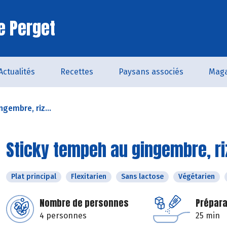
e Perget
Actualités
Recettes
Paysans associés
Maga
gembre, riz...
Sticky tempeh au gingembre, riz
Plat principal
Flexitarien
Sans lactose
Végétarien
Nombre de personnes
Prépara
4 personnes
25 min