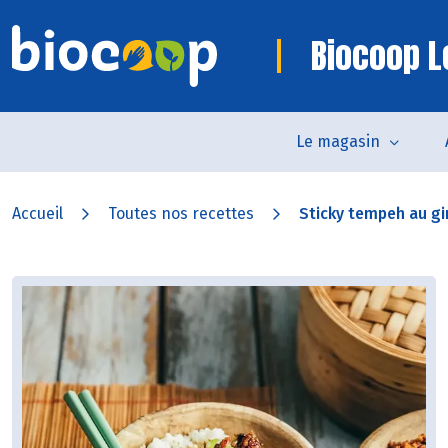
Biocoop L
Le magasin
Accueil
Toutes nos recettes
Sticky tempeh au gin