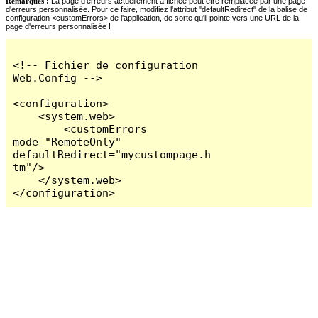
Remarques :
La page d'erreurs actuellement affichée peut être remplacée par une page
d'erreurs personnalisée. Pour ce faire, modifiez l'attribut "defaultRedirect" de la balise de
configuration <customErrors> de l'application, de sorte qu'il pointe vers une URL de la
page d'erreurs personnalisée !
<!-- Fichier de configuration 
Web.Config -->

<configuration>

    <system.web>

        <customErrors 
mode="RemoteOnly" 
defaultRedirect="mycustompage.h
tm"/>

    </system.web>

</configuration>