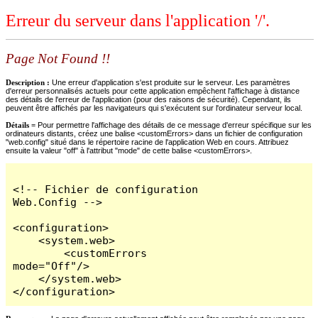
Erreur du serveur dans l'application '/'.
Page Not Found !!
Description :
Une erreur d'application s'est produite sur le serveur. Les paramètres
d'erreur personnalisés actuels pour cette application empêchent l'affichage à distance
des détails de l'erreur de l'application (pour des raisons de sécurité). Cependant, ils
peuvent être affichés par les navigateurs qui s'exécutent sur l'ordinateur serveur local.
Détails =
Pour permettre l'affichage des détails de ce message d'erreur spécifique sur les
ordinateurs distants, créez une balise <customErrors> dans un fichier de configuration
"web.config" situé dans le répertoire racine de l'application Web en cours. Attribuez
ensuite la valeur "off" à l'attribut "mode" de cette balise <customErrors>.
<!-- Fichier de configuration 
Web.Config -->

<configuration>

    <system.web>

        <customErrors 
mode="Off"/>

    </system.web>

</configuration>